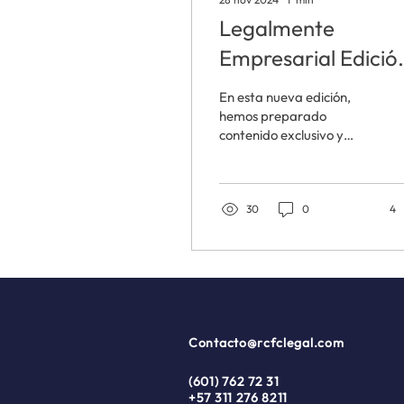
Legalmente
Empresarial Edició
Diciembre 2024
En esta nueva edición,
hemos preparado
contenido exclusivo y
práctico para
empresarios,
emprendedores,
inversionistas, y
30
0
4
directores de...
Contacto@rcfclegal.com
(601) 762 72 31
+57 311 276 8211