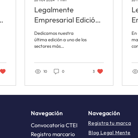
Legalmente
L
n
Empresarial Edición
E
Noviembre 2024
O
Dedicamos nuestra
En
última edición a uno de los
ma
sectores más
com
emocionantes y complejos
inn
de la economía: ¡la
pe
industria de Juegos de
em
Suerte y...
10
0
3
Navegación
Navegación
Registra tu marca
Convocatoria CTEI
Blog Legal Mente
Registro marcario