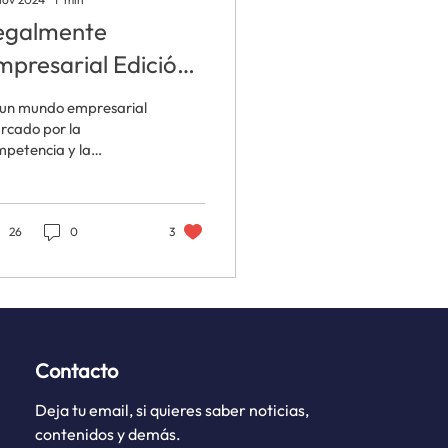
egalmente
mpresarial Edición
ctubre 2024
 un mundo empresarial
rcado por la
petencia y la
ovación, las micro,
queñas y medianas
presas (mipymes)
26
0
3
Contacto
Deja tu email, si quieres saber noticias,
contenidos y demás.