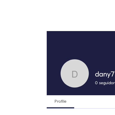
dany7
dany713
0
seguidor
Profile