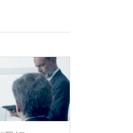
nov 2024
∙
1
min