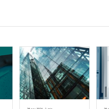
28 nov 2024
∙
1
min
28 