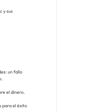
El Rigor de la SIC en el Sector Cosmético: Análisis de la Sanción a Cromantic y sus 	 
s: un fallo 
o.
re el dinero.
 para el éxito 