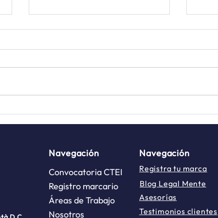
Legalmente Empresarial
Lega
Edición Mayo 2026
Edic
Navegación
Navegación
Registra tu marca
Convocatoria CTEI
Blog Legal Mente
Registro marcario
Asesorías
Áreas de Trabajo
Testimonios clientes
Nosotros
otà D.C