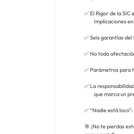
✅ 
        Implicacion
✅ 
Seis garantías del
✅ N
o toda afectación
✅ 
Parámetros para te
✅ 
La responsabilidad
        que marca
✅ 
“Nadie está loco”:
🎯 ¡No te pierdas est