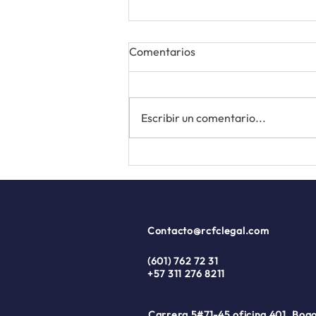
Comentarios
Escribir un comentario...
Legalmente Empresarial
Edición Junio 2026
Contacto@rcfclegal.com
(601) 762 72 31
+57 311 276 8211
Carrera 5#71-45 oficina 401, Bog